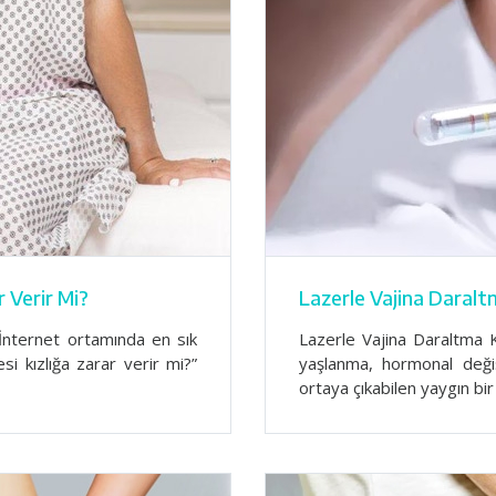
r Verir Mi?
Lazerle Vajina Daral
 İnternet ortamında en sık
Lazerle Vajina Daraltma 
esi kızlığa zarar verir mi?”
yaşlanma, hormonal deği
ortaya çıkabilen yaygın b