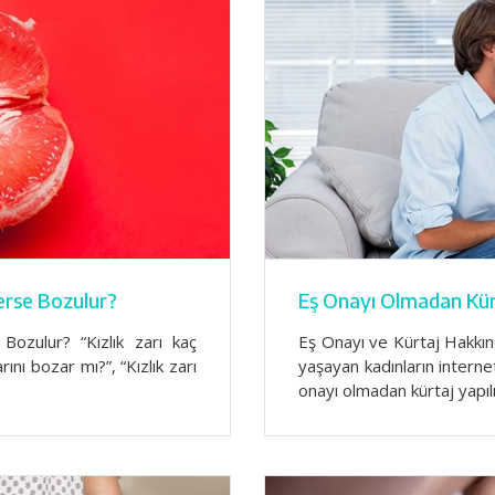
erse Bozulur?
Eş Onayı Olmadan Kürt
ozulur? “Kızlık zarı kaç
Eş Onayı ve Kürtaj Hakkı
ını bozar mı?”, “Kızlık zarı
yaşayan kadınların internet
onayı olmadan kürtaj yapı