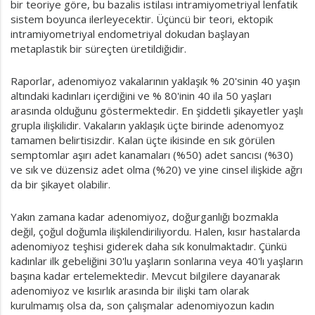
bir teoriye göre, bu bazalis istilası intramiyometriyal lenfatik
sistem boyunca ilerleyecektir. Üçüncü bir teori, ektopik
intramiyometriyal endometriyal dokudan başlayan
metaplastik bir süreçten üretildiğidir.
Raporlar, adenomiyoz vakalarının yaklaşık % 20'sinin 40 yaşın
altındaki kadınları içerdiğini ve % 80'inin 40 ila 50 yaşları
arasında olduğunu göstermektedir. En şiddetli şikayetler yaşlı
grupla ilişkilidir. Vakaların yaklaşık üçte birinde adenomyoz
tamamen belirtisizdir. Kalan üçte ikisinde en sık görülen
semptomlar aşırı adet kanamaları (%50) adet sancısı (%30)
ve sık ve düzensiz adet olma (%20) ve yine cinsel ilişkide ağrı
da bir şikayet olabilir.
Yakın zamana kadar adenomiyoz, doğurganlığı bozmakla
değil, çoğul doğumla ilişkilendiriliyordu. Halen, kısır hastalarda
adenomiyoz teşhisi giderek daha sık konulmaktadır. Çünkü
kadınlar ilk gebeliğini 30'lu yaşların sonlarına veya 40'lı yaşların
başına kadar ertelemektedir. Mevcut bilgilere dayanarak
adenomiyoz ve kısırlık arasında bir ilişki tam olarak
kurulmamış olsa da, son çalışmalar adenomiyozun kadın