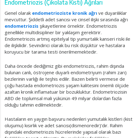
Endometriozis (Çikolata Kisti) Ağrıları
Genel olarak
endometrioziste kronik ağrı
ve duyarılıklar
mevcuttur. Şiddetli adet sancısı ve cinsel ilişki sırasında ağrı
endometriozis
şikayetlerine örnektir. Endometriozis
genellikle multidisipliner bir yaklaşım gerektirir.
Endometriozis artmış epitelyal tip yumurtalık kanseri riski ile
de ilişkilidir. Sevindirici olarak bu risk düşüktür ve hastalara
koruyucu bir tarama testi önerilmemektedir.
Daha öncede dediğimiz gibi endometriozis, rahim dışında
bulunan canlı, östrojene duyarlı endometriyum (rahim zarı)
bezlerinin varlığı ile teşhis edilir. Bazen belirti vermese de
çoğu hastada endometriozis yaşam kalitesini önemli ölçüde
azaltan kronik inflamatuar bir bozukluktur. Endometriozisin
ABD de toplumsal mali yükünün 49 milyar dolardan fazla
olduğu tahmin edilmektedir.
Hastaların en yaygın başvuru nedenleri yumutalık kistleri (kist
oluşumu) kısırlık ve adet sancısı(dismenoredir)’dır. Rahim
dışındaki endometriozis hücrelerinde yapısal olarak bazı