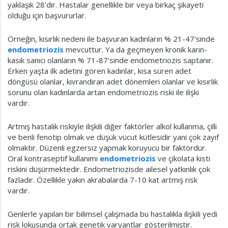
yaklaşık 28'dir. Hastalar genellikle bir veya birkaç şikayeti
olduğu için başvururlar.
Örneğin, kısırlık nedeni ile başvuran kadınların % 21-47'sinde
endometriozis
mevcuttur. Ya da geçmeyen kronik karın-
kasık sanıcı olanların % 71-87'sinde endometriozis saptanır.
Erken yaşta ilk adetini gören kadınlar, kısa süren adet
döngüsü olanlar, kıvrandıran adet dönemleri olanlar ve kısırlık
sorunu olan kadınlarda artan endometriozis riski ile ilişki
vardır.
Artmış hastalık riskiyle ilişkili diğer faktörler alkol kullanma, çilli
ve benli fenotip olmak ve düşük vücut kütlesidir yani çok zayıf
olmaktır. Düzenli egzersiz yapmak koruyucu bir faktördür.
Oral kontraseptif kullanımı
endometriozis
ve çikolata kisti
riskini düşürmektedir. Endometriozisde ailesel yatkınlık çok
fazladır. Özellikle yakın akrabalarda 7-10 kat artmış risk
vardır.
Genlerle yapılan bir bilimsel çalışmada bu hastalıkla ilişkili yedi
risk lokusunda ortak genetik varyantlar gösterilmiştir.