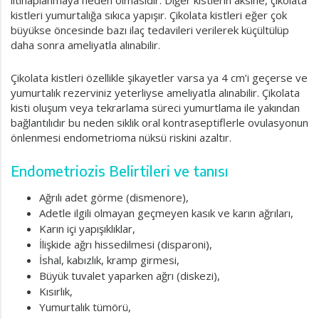
iltihaplanmaya neden olmasıdır. Diğer kistlerin aksine, çikolata
kistleri yumurtalığa sıkıca yapışır. Çikolata kistleri eğer çok
büyükse öncesinde bazı ilaç tedavileri verilerek küçültülüp
daha sonra ameliyatla alınabilir.
Çikolata kistleri özellikle şikayetler varsa ya 4 cm’i geçerse ve
yumurtalık rezerviniz yeterliyse ameliyatla alınabilir. Çikolata
kisti oluşum veya tekrarlama süreci yumurtlama ile yakından
bağlantılıdır bu neden siklik oral kontraseptiflerle ovulasyonun
önlenmesi endometrioma nüksü riskini azaltır.
Endometriozis Belirtileri ve tanısı
Ağrılı adet görme (dismenore),
Adetle ilgili olmayan geçmeyen kasık ve karın ağrıları,
Karın içi yapışıklıklar,
İlişkide ağrı hissedilmesi (disparoni),
İshal, kabızlık, kramp girmesi,
Büyük tuvalet yaparken ağrı (diskezi),
Kısırlık,
Yumurtalık tümörü,