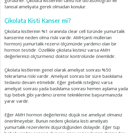
görülürler. Çikolata kistlerinin tanısı ise ultrasonografi ile
tanısal ameliyata gerek olmadan konulur.
Çikolata Kisti Kanser mi?
Çikolata kistlerinin %1 oranında clear cell türünde yumurtalık
kanserine neden olma riski vardır. AMH(anti müllerian
hormon) yumurtalık rezervi ölçümünde yardımcı olan bir
hormon testidir. Özellikle çikolata kistiniz varsa AMH
değerlerinizi ölçtürmeniz doktor kontrolünde önemlidir.
Çikolata kistlerinin genel olarak ameliyat sonrası %50
tekrarlama riski vardır. Ameliyat sonrası bir süre baskılama
tedavisi devam etmelidir. Eğer gebelik isteğiniz varsa
ameliyat sonrası yada baskılama sonrası hemen aşılama yada
tüp bebek gibi yardımcı üreme tekniklerine başvurmanızda
yarar vardır.
Eğer AMH hormon değerleriniz düşük ise ameliyat olmanız
önerilmeyebiir. Bunun nedeni çikolata kisti ameliyatı
yumurtalık rezervlerini düşürdüğünden dolayıdır. Eğer tüp