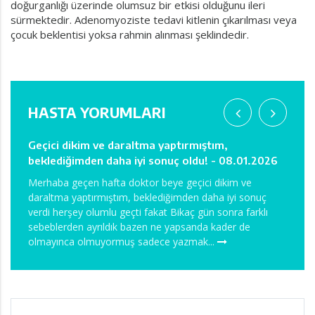
doğurganlığı üzerinde olumsuz bir etkisi olduğunu ileri
sürmektedir. Adenomyoziste tedavi kitlenin çıkarılması veya
çocuk beklentisi yoksa rahmin alınması şeklindedir.
HASTA YORUMLARI
Ağrım sızım kanamam yok hatta işe bile geldim. -
3 sen
2026
08.09.2025
05.0
Merhaba Didem hanım, o gün size teşekkür edemedim.
Merha
uç
Öncelikle çok teşekkür ederim ilginiz alakanız için Fatih
yazıyo
klı
hocam ve özellikle siz bir de ismini bilmediğim
gelmi
Anestezimi yapan hanımefendi o kadar hassas ve iyi
iyiydi
davrandınız ki gerçekten beni...
olur 