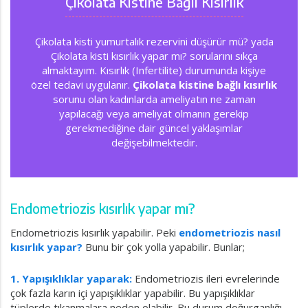
Çikolata Kistine Bağlı Kısırlık
Çikolata kisti yumurtalık rezervini düşürür mü? yada
Çikolata kisti kısırlık yapar mı? sorularını sıkça
almaktayım. Kısırlık (Infertilite) durumunda kişiye
özel tedavi uygulanır.
Çikolata kistine bağlı kısırlık
sorunu olan kadınlarda ameliyatın ne zaman
yapılacağı veya ameliyat olmanın gerekip
gerekmediğine dair güncel yaklaşımlar
değişebilmektedir.
Endometriozis kısırlık yapar mı?
Endometriozis kısırlık yapabilir. Peki
endometriozis nasıl
kısırlık yapar?
Bunu bir çok yolla yapabilir. Bunlar;
1. Yapışıklıklar yaparak:
Endometriozis ileri evrelerinde
çok fazla karın içi yapışıklıklar yapabilir. Bu yapışıklıklar
tüplerde tıkanmalara neden olabilir. Bu durum doğurganlığı