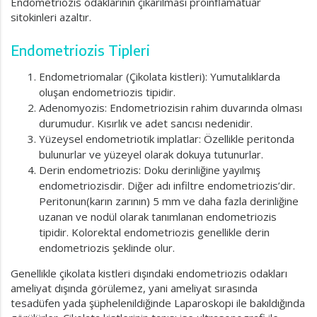
Endometriozis odaklarının çıkarılması proinflamatuar
sitokinleri azaltır.
Endometriozis Tipleri
Endometriomalar (Çikolata kistleri):
Yumutalıklarda
oluşan endometriozis tipidir.
Adenomyozis:
Endometriozisin rahim duvarında olması
durumudur. Kısırlık ve adet sancısı nedenidir.
Yüzeysel endometriotik implatlar:
Özellikle peritonda
bulunurlar ve yüzeyel olarak dokuya tutunurlar.
Derin endometriozis:
Doku derinliğine yayılmış
endometriozisdir. Diğer adı infiltre endometriozis’dir.
Peritonun(karın zarının) 5 mm ve daha fazla derinliğine
uzanan ve nodül olarak tanımlanan endometriozis
tipidir. Kolorektal endometriozis genellikle derin
endometriozis şeklinde olur.
Genellikle çikolata kistleri dışındaki endometriozis odakları
ameliyat dışında görülemez, yani ameliyat sırasında
tesadüfen yada şüphelenildiğinde Laparoskopi ile bakıldığında