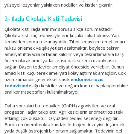
yüzeyel lezyonlar yakılırken nodüller ve kistler çıkarılır.
2- İlaçla Çikolata Kisti Tedavisi
Çikolata kisti ilaçla erir mi? sorusu sıkça sorulmaktadır.
Çikolata kisti ilaç tedavisiyle erir küçülür fakat ölmez. Yani
tedaviden sonra tekrarlayabilir. Tıbbi tedavinin temel amacı
nüksü önlemek ve şikayetleri azaltmaktır, böylece tekrar
ameliyat ihtiyacını ortadan kaldırır veya tekrarlamalara karşı
önlem olarak ameliyatlar arasındaki sürenin uzatılmasını
sağlar. Bazen tedaviler ameliyat önceside verilebilir. Bunun
amacı kisti küçülterek ameliyatı kolaylaştırmak amaçlıdır. Çok
uzun zamandır geleneksel klasik
endometriozis
tedavisinde
ağrı kesiciler ve doğum kontrol hapları(kombine
oral kontraseptifler) kullanılmaktaydı.
Daha sonraları bu tedavileri (GnRH) agonistleri ve oral
progestin ilaçlar takip etti. Ağrı kesicilerin endmetriozisteki
etkinliği çok düşüktür. O yüzden tedavi seçeneği değildir.
Burda en önemli nokta kandaki östrojen düzeyini düşürmek
yada düşük östrojenli bir ortam sağlamaktır. Tedavinin bel