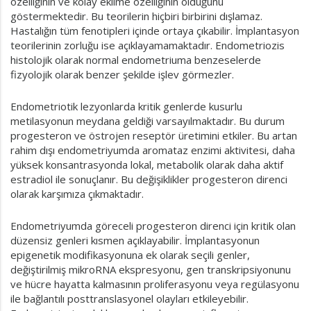
özelliğinin ve kolay ekilme özelliğinin olduğunu
göstermektedir. Bu teorilerin hiçbiri birbirini dışlamaz.
Hastalığın tüm fenotipleri içinde ortaya çıkabilir. İmplantasyon
teorilerinin zorluğu ise açıklayamamaktadır. Endometriozis
histolojik olarak normal endometriuma benzeselerde
fizyolojik olarak benzer şekilde işlev görmezler.
Endometriotik lezyonlarda kritik genlerde kusurlu
metilasyonun meydana geldiği varsayılmaktadır. Bu durum
progesteron ve östrojen reseptör üretimini etkiler. Bu artan
rahim dışı endometriyumda aromataz enzimi aktivitesi, daha
yüksek konsantrasyonda lokal, metabolik olarak daha aktif
estradiol ile sonuçlanır. Bu değişiklikler progesteron direnci
olarak karşımıza çıkmaktadır.
Endometriyumda göreceli progesteron direnci için kritik olan
düzensiz genleri kısmen açıklayabilir. İmplantasyonun
epigenetik modifikasyonuna ek olarak seçili genler,
değiştirilmiş mikroRNA ekspresyonu, gen transkripsiyonunu
ve hücre hayatta kalmasının proliferasyonu veya regülasyonu
ile bağlantılı posttranslasyonel olayları etkileyebilir.