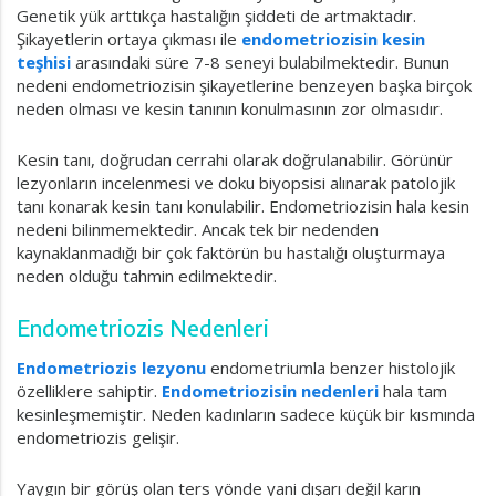
Genetik yük arttıkça hastalığın şiddeti de artmaktadır.
Şikayetlerin ortaya çıkması ile
endometriozisin kesin
teşhisi
arasındaki süre 7-8 seneyi bulabilmektedir. Bunun
nedeni endometriozisin şikayetlerine benzeyen başka birçok
neden olması ve kesin tanının konulmasının zor olmasıdır.
Kesin tanı, doğrudan cerrahi olarak doğrulanabilir. Görünür
lezyonların incelenmesi ve doku biyopsisi alınarak patolojik
tanı konarak kesin tanı konulabilir. Endometriozisin hala kesin
nedeni bilinmemektedir. Ancak tek bir nedenden
kaynaklanmadığı bir çok faktörün bu hastalığı oluşturmaya
neden olduğu tahmin edilmektedir.
Endometriozis Nedenleri
Endometriozis lezyonu
endometriumla benzer histolojik
özelliklere sahiptir.
Endometriozisin nedenleri
hala tam
kesinleşmemiştir. Neden kadınların sadece küçük bir kısmında
endometriozis gelişir.
Yaygın bir görüş olan ters yönde yani dışarı değil karın