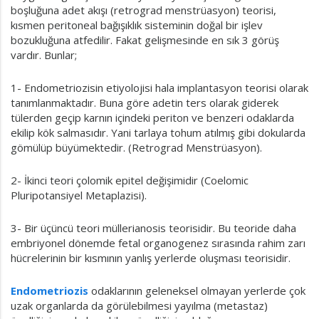
boşluğuna adet akışı (retrograd menstrüasyon) teorisi,
kısmen peritoneal bağışıklık sisteminin doğal bir işlev
bozukluğuna atfedilir. Fakat gelişmesinde en sık 3 görüş
vardır. Bunlar;
1- Endometriozisin etiyolojisi hala implantasyon teorisi olarak
tanımlanmaktadır. Buna göre adetin ters olarak giderek
tülerden geçip karnın içindeki periton ve benzeri odaklarda
ekilip kök salmasıdır. Yani tarlaya tohum atılmış gibi dokularda
gömülüp büyümektedir. (Retrograd Menstrüasyon).
2- İkinci teori çolomik epitel değişimidir (Coelomic
Pluripotansiyel Metaplazisi).
3- Bir üçüncü teori müllerianosis teorisidir. Bu teoride daha
embriyonel dönemde fetal organogenez sırasında rahim zarı
hücrelerinin bir kısmının yanlış yerlerde oluşması teorisidir.
Endometriozis
odaklarının geleneksel olmayan yerlerde çok
uzak organlarda da görülebilmesi yayılma (metastaz)