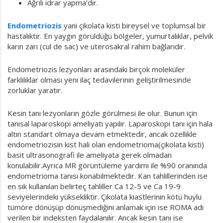
Ağrılı idrar yapma’dır.
Endometriozis
yani çikolata kisti bireysel ve toplumsal bir
hastalıktır. En yaygın görüldüğü bölgeler, yumurtalıklar, pelvik
karın zarı (cul de sac) ve uterosakral rahim bağlarıdır.
Endometriozis lezyonları arasındaki birçok moleküler
farklılıklar olması yeni ilaç tedavilerinin geliştirilmesinde
zorluklar yaratır.
Kesin tanı lezyonların gözle görülmesi ile olur. Bunun için
tanısal laparoskopi ameliyatı yapılır. Laparoskopi tanı için hala
altın standart olmaya devam etmektedir, ancak özellikle
endometriozisin kist hali olan endometrioma(çikolata kisti)
basit ultrasonografi ile ameliyata gerek olmadan
konulabilir.Ayrıca MR görüntüleme yardımı ile %90 oranında
endometrioma tanısı konabilmektedir. Kan tahlillerinden ise
en sık kullanılan belirteç tahliller Ca 12-5 ve Ca 19-9
seviyelerindeki yüksekliktir. Çıkolata kiastlerinin kötü huylu
tümöre dönüşüp dönüşmediğini anlamak için ise ROMA adı
verilen bir indeksten faydalanılır. Ancak kesin tanı ise