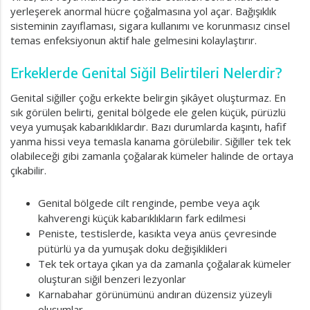
yerleşerek anormal hücre çoğalmasına yol açar. Bağışıklık
sisteminin zayıflaması, sigara kullanımı ve korunmasız cinsel
temas enfeksiyonun aktif hale gelmesini kolaylaştırır.
Erkeklerde Genital Siğil Belirtileri Nelerdir?
Genital siğiller çoğu erkekte belirgin şikâyet oluşturmaz. En
sık görülen belirti, genital bölgede ele gelen küçük, pürüzlü
veya yumuşak kabarıklıklardır. Bazı durumlarda kaşıntı, hafif
yanma hissi veya temasla kanama görülebilir. Siğiller tek tek
olabileceği gibi zamanla çoğalarak kümeler halinde de ortaya
çıkabilir.
Genital bölgede cilt renginde, pembe veya açık
kahverengi küçük kabarıklıkların fark edilmesi
Peniste, testislerde, kasıkta veya anüs çevresinde
pütürlü ya da yumuşak doku değişiklikleri
Tek tek ortaya çıkan ya da zamanla çoğalarak kümeler
oluşturan siğil benzeri lezyonlar
Karnabahar görünümünü andıran düzensiz yüzeyli
oluşumlar