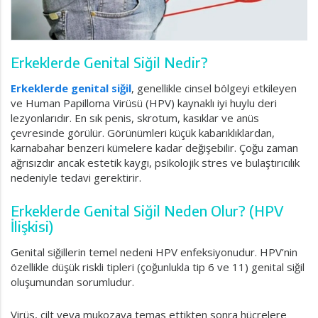
Erkeklerde Genital Siğil Nedir?
Erkeklerde genital siğil
, genellikle cinsel bölgeyi etkileyen
ve Human Papilloma Virüsü (HPV) kaynaklı iyi huylu deri
lezyonlarıdır. En sık penis, skrotum, kasıklar ve anüs
çevresinde görülür. Görünümleri küçük kabarıklıklardan,
karnabahar benzeri kümelere kadar değişebilir. Çoğu zaman
ağrısızdır ancak estetik kaygı, psikolojik stres ve bulaştırıcılık
nedeniyle tedavi gerektirir.
Erkeklerde Genital Siğil Neden Olur? (HPV
İlişkisi)
Genital siğillerin temel nedeni HPV enfeksiyonudur. HPV’nin
özellikle düşük riskli tipleri (çoğunlukla tip 6 ve 11) genital siğil
oluşumundan sorumludur.
Virüs, cilt veya mukozaya temas ettikten sonra hücrelere