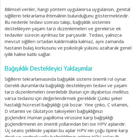
Bilimsel veriler, hangi yöntem uygulanırsa uygulansın, genital
siğillerin tekrarlama ihtimalinin bulunduğunu göstermektedir.
Bu nedenle tedavi sonrası takip, bağışıklık sistemini
destekleyen yaşam tarzı düzenlemeleri ve gerekirse ek
tedaviler sürecin ayrılmaz bir parçasıdır. Tedavi, yalnızca
mevcut siğilleri ortadan kaldırmakla kalmaz, aynı zamanda
hastanın bulaş korkusunu ve psikolojik yükünü azaltarak genel
iyilik haline katkı sağlar.
Bağışıklık Destekleyici Yaklaşımlar
Siğillerin tekrarlamasında bağışıklık sistemi önemli rol oynar.
Gerekli durumlarda bağışıklığı destekleyen tedavi ve yaşam
tarzı düzenlemeleri önerilebilir.Bunun için diyabetus mellitus
varsa tedavisi için değerlendirmek gereklidir.Çünkü şeker
hastalığı hücresel bağışıklığı çok bozar. Yine çinko, C vitamini,
D vitamini ve Glutatyon takviyeleri bağışıklığınızı
güçlendirir.Human papilloma virüsüne karşı bağışıklığı
güçlendirmenin en önemli yollarından biri ise HPV aşılarıdır.
Üç seans şeklinde yapılan bu aşılar HPV nin çoğu tipine karşı
direk ve endirek yolla bağışıklığınızı arttırır.HPV aşıları ilk