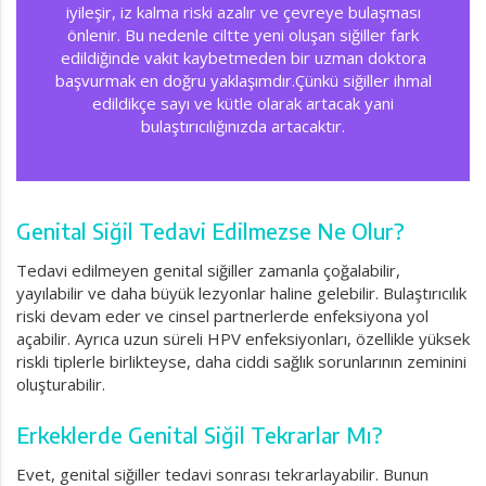
iyileşir, iz kalma riski azalır ve çevreye bulaşması
önlenir. Bu nedenle ciltte yeni oluşan siğiller fark
edildiğinde vakit kaybetmeden bir uzman doktora
başvurmak en doğru yaklaşımdır.Çünkü siğiller ihmal
edildikçe sayı ve kütle olarak artacak yani
bulaştırıcılığınızda artacaktır.
Genital Siğil Tedavi Edilmezse Ne Olur?
Tedavi edilmeyen genital siğiller zamanla çoğalabilir,
yayılabilir ve daha büyük lezyonlar haline gelebilir. Bulaştırıcılık
riski devam eder ve cinsel partnerlerde enfeksiyona yol
açabilir. Ayrıca uzun süreli HPV enfeksiyonları, özellikle yüksek
riskli tiplerle birlikteyse, daha ciddi sağlık sorunlarının zeminini
oluşturabilir.
Erkeklerde Genital Siğil Tekrarlar Mı?
Evet, genital siğiller tedavi sonrası tekrarlayabilir. Bunun