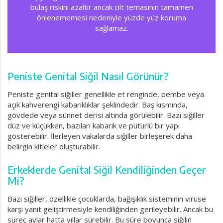
bulaş riskini azaltır ancak cilt temasının tamamen
önlenememesi nedeniyle yüzde yüz koruma
sağlamaz.
Peniste Genital Siğil Nasıl Görünür?
Peniste genital siğiller genellikle et renginde, pembe veya
açık kahverengi kabarıklıklar şeklindedir. Baş kısmında,
gövdede veya sünnet derisi altında görülebilir. Bazı siğiller
düz ve küçükken, bazıları kabarık ve pütürlü bir yapı
gösterebilir. İlerleyen vakalarda siğiller birleşerek daha
belirgin kitleler oluşturabilir.
Erkeklerde Genital Siğil Kendiliğinden Geçer
Mi?
Bazı siğiller, özellikle çocuklarda, bağışıklık sisteminin virüse
karşı yanıt geliştirmesiyle kendiliğinden gerileyebilir. Ancak bu
süreç aylar hatta yıllar sürebilir. Bu süre boyunca siğilin