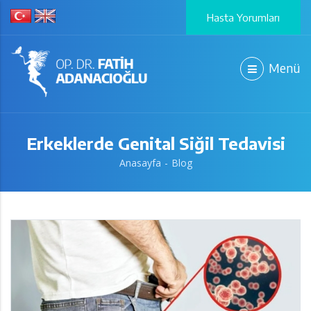
Hasta Yorumları
Menü
Erkeklerde Genital Siğil Tedavisi
Anasayfa
Blog