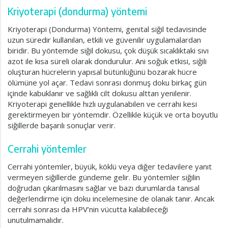
Kriyoterapi (dondurma) yöntemi
Kriyoterapi (Dondurma) Yöntemi, genital siğil tedavisinde
uzun süredir kullanılan, etkili ve güvenilir uygulamalardan
biridir. Bu yöntemde siğil dokusu, çok düşük sıcaklıktaki sıvı
azot ile kısa süreli olarak dondurulur. Ani soğuk etkisi, siğili
oluşturan hücrelerin yapısal bütünlüğünü bozarak hücre
ölümüne yol açar. Tedavi sonrası donmuş doku birkaç gün
içinde kabuklanır ve sağlıklı cilt dokusu alttan yenilenir.
Kriyoterapi genellikle hızlı uygulanabilen ve cerrahi kesi
gerektirmeyen bir yöntemdir. Özellikle küçük ve orta boyutlu
siğillerde başarılı sonuçlar verir.
Cerrahi yöntemler
Cerrahi yöntemler, büyük, köklü veya diğer tedavilere yanıt
vermeyen siğillerde gündeme gelir. Bu yöntemler siğilin
doğrudan çıkarılmasını sağlar ve bazı durumlarda tanısal
değerlendirme için doku incelemesine de olanak tanır. Ancak
cerrahi sonrası da HPV’nin vücutta kalabileceği
unutulmamalıdır.