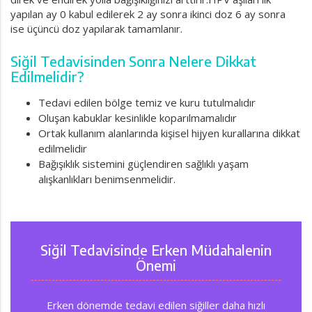
yapılan ay 0 kabul edilerek 2 ay sonra ikinci doz 6 ay sonra
ise üçüncü doz yapılarak tamamlanır.
Siğil Tedavisinden Sonra Nelere Dikkat
Edilmelidir?
Tedavi edilen bölge temiz ve kuru tutulmalıdır
Oluşan kabuklar kesinlikle koparılmamalıdır
Ortak kullanım alanlarında kişisel hijyen kurallarına dikkat
edilmelidir
Bağışıklık sistemini güçlendiren sağlıklı yaşam
alışkanlıkları benimsenmelidir.
Siğil Tedavisinde Erken Müdahalenin
Önemi
Erken dönemde tedavi edilen siğiller daha hızlı