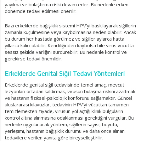
yayılma ve bulaştırma riski devam eder. Bu nedenle erken
dönemde tedavi edilmesi önerilir.
Bazı erkeklerde bağışıklık sistemi HPV’yi baskılayarak siğillerin
zamanla küçülmesine veya kaybolmasına neden olabilir. Ancak
bu durum her hastada görülmez ve siğiller aylarca hatta
yıllarca kalıcı olabilir. Kendiliğinden kaybolsa bile virüs vücutta
sessiz şekilde varlığını sürdürebilir. Bu nedenle kontrol ve
gerekirse tedavi önemlidir.
Erkeklerde Genital Siğil Tedavi Yöntemleri
Erkeklerde genital siğil tedavisinde temel amaç, mevcut
lezyonları ortadan kaldırmak, virüsün bulaşma riskini azaltmak
ve hastanın fiziksel-psikolojik konforunu sağlamaktır. Güncel
uluslararası kılavuzlar, tedavinin HPV’yi vücuttan tamamen
temizlemekten ziyade, virüsün yol açtığı klinik bulguların
kontrol altına alınmasına odaklanması gerektiğini vurgular. Bu
nedenle uygulanacak yöntem; siğillerin sayısı, boyutu,
yerleşimi, hastanın bağışıklık durumu ve daha önce alınan
tedavilere verilen yanıta göre bireyselleştirilir.