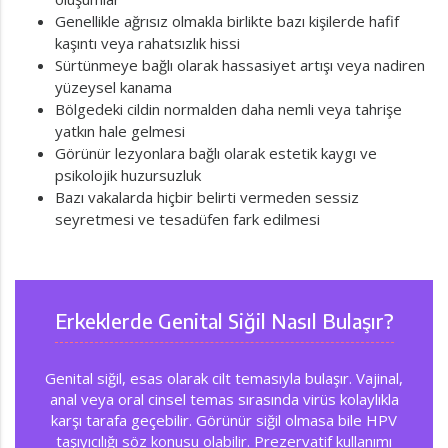
Genellikle ağrısız olmakla birlikte bazı kişilerde hafif
kaşıntı veya rahatsızlık hissi
Sürtünmeye bağlı olarak hassasiyet artışı veya nadiren
yüzeysel kanama
Bölgedeki cildin normalden daha nemli veya tahrişe
yatkın hale gelmesi
Görünür lezyonlara bağlı olarak estetik kaygı ve
psikolojik huzursuzluk
Bazı vakalarda hiçbir belirti vermeden sessiz
seyretmesi ve tesadüfen fark edilmesi
Erkeklerde Genital Siğil Nasıl Bulaşır?
Genital siğil, esas olarak cilt temasıyla bulaşır. Vajinal,
anal veya oral cinsel temas sırasında virüs kolaylıkla
karşı tarafa geçebilir. Görünür siğil olmasa bile HPV
taşıyıcılığı söz konusu olabilir. Prezervatif kullanımı