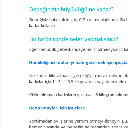
Bebeğinizin büyüklüğü ne kadar?
Bebeğiniz hala çok küçük, 0,5 cm uzunluğunda. Bu h
kadar kullanılır.
Bu hafta içinde neler yapmalısınız?
Eğer henüz ilk gebelik muayenenizi olmadıysanız k
Hamileliğinizi daha iyi hale getirmek için ipuçlar
Ne kadar kilo almanız gerektiğini merak ediyor ola
kadınlar için 11.3 - 15.9 kilogram almayı önermekted
Kilolu olmayan kadınların yaklaşık 15 kilogram alması 
Baba adayları için ipuçları:
Yorulmadan ev işlerine yardım etmeyi deneyin. Bu,
hemen yanında ve bebeğin gelmesinden sonra ona 