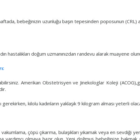
aftada, bebeğinizin uzunluğu başın tepesinden poposunun (CRL) al
adın hastalıkları doğum uzmanınızdan randevu alarak muayene olun
ı:
bilirsiniz. Amerikan Obstetrisyen ve Jinekologlar Koleji (ACOG),g
ir.
gerekirken, kilolu kadınların yaklaşık 9 kilogram alması yeterli olaca
 vakumlama, çöpü çıkarma, bulaşıkları yıkamak veya en sevdiği yem
yardımcı olmaya hazır olun. Yeni doğmuş bebeğinize bakmak ge