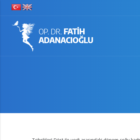
Tebrikler! Dört ile yedi arasındaki dönem çoğu kadı