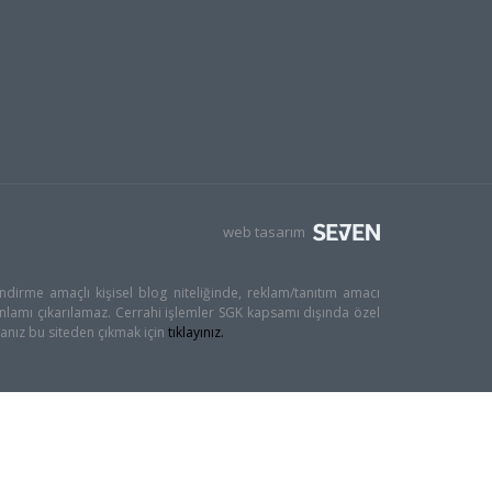
web tasarım
dirme amaçlı kişisel blog niteliğinde, reklam/tanıtım amacı
nlamı çıkarılamaz. Cerrahi işlemler SGK kapsamı dışında özel
rsanız bu siteden çıkmak için
tıklayınız.