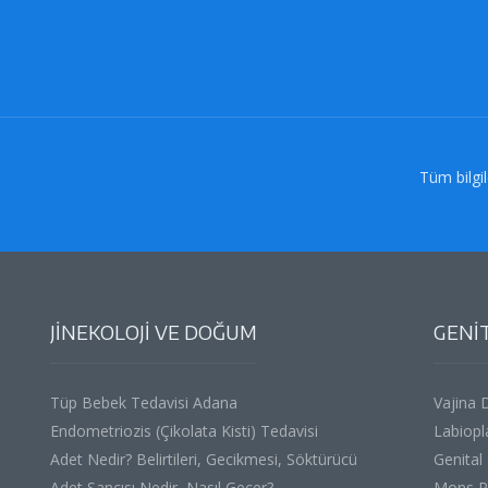
Tüm bilgil
JİNEKOLOJİ VE DOĞUM
GENİT
Tüp Bebek Tedavisi Adana
Vajina 
Endometriozis (Çikolata Kisti) Tedavisi
Labiopl
Adet Nedir? Belirtileri, Gecikmesi, Söktürücü
Genital
Adet Sancısı Nedir, Nasıl Geçer?
Mons Pu