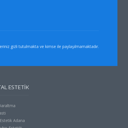
eriniz gizli tutulmakta ve kimse ile paylaşılmamaktadır.
AL ESTETİK
Daraltma
asti
 Estetik Adana
bis Estetiği