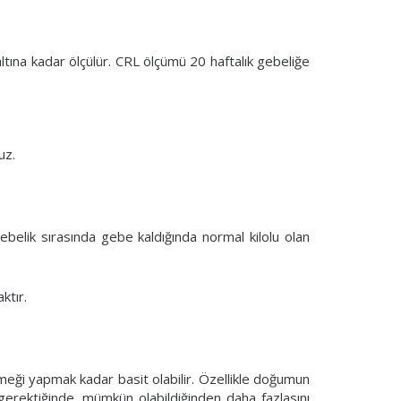
tına kadar ölçülür. CRL ölçümü 20 haftalık gebeliğe
uz.
ebelik sırasında gebe kaldığında normal kilolu olan
ktır.
eği yapmak kadar basit olabilir. Özellikle doğumun
rektiğinde, mümkün olabildiğinden daha fazlasını