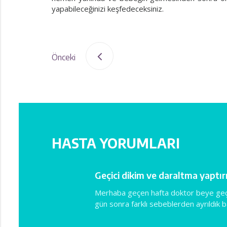
yapabileceğinizi keşfedeceksiniz.
Önceki
HASTA YORUMLARI
Geçici dikim ve daraltma yaptı
m. Ama kanamam çok oldu, o
Merhaba geçen hafta doktor beye geçic
gün sonra farklı sebeblerden ayrıldı