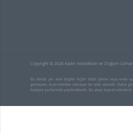
Copyright
2026 Kadın Hastalıkları ve Doğum Uzma
Bu sitede yer alan bilgiler hiçbir tıbbi işleme veya evde 
gütmeyen, ticari nitelikte olmayan bir web sitesidir. Bahsi
hastane şartlarında yapılmaktadır. Bu siteyi ziyaret edenlerin 