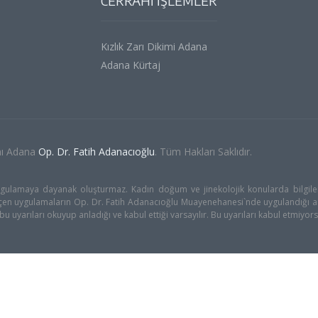
CERRAHİ İŞLEMLER
Kızlık Zarı Dikimi Adana
Adana Kürtaj
nı Adana
Op. Dr. Fatih Adanacıoğlu
. Tüm Hakları Saklıdır.
uygulamaya dayanak oluşturmaz. Kadın doğum ve jinekolojik konularda bilgilen
 geçen uygulamaların Op. Dr. Fatih Adanacıoğlu Muayenehanesi`nde uygulandığı a
bu uyarıları okuyup anladığı ve kabul ettiği varsayılır. Bu uyarıları kabul etmiyo