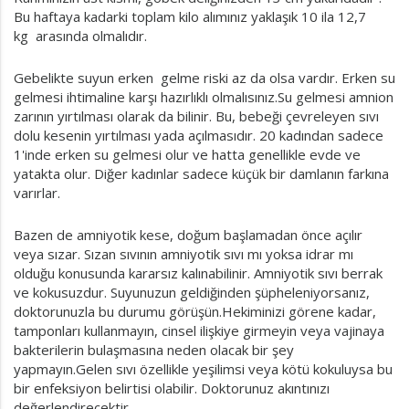
Bu haftaya kadarki toplam kilo alımınız yaklaşık 10 ila 12,7
kg arasında olmalıdır.
Gebelikte suyun erken gelme riski az da olsa vardır. Erken su
gelmesi ihtimaline karşı hazırlıklı olmalısınız.Su gelmesi amnion
zarının yırtılması olarak da bilinir. Bu, bebeği çevreleyen sıvı
dolu kesenin yırtılması yada açılmasıdır. 20 kadından sadece
1'inde erken su gelmesi olur ve hatta genellikle evde ve
yatakta olur. Diğer kadınlar sadece küçük bir damlanın farkına
varırlar.
Bazen de amniyotik kese, doğum başlamadan önce açılır
veya sızar. Sızan sıvının amniyotik sıvı mı yoksa idrar mı
olduğu konusunda kararsız kalınabilinir. Amniyotik sıvı berrak
ve kokusuzdur. Suyunuzun geldiğinden şüpheleniyorsanız,
doktorunuzla bu durumu görüşün.Hekiminizi görene kadar,
tamponları kullanmayın, cinsel ilişkiye girmeyin veya vajinaya
bakterilerin bulaşmasına neden olacak bir şey
yapmayın.Gelen sıvı özellikle yeşilimsi veya kötü kokuluysa bu
bir enfeksiyon belirtisi olabilir. Doktorunuz akıntınızı
değerlendirecektir