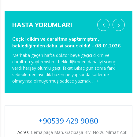
HASTA YORUMLARI
bu
Geçici dikim ve daraltma yaptırmıştım,
Ağrım
beklediğimden daha iyi sonuç oldu! - 08.01.2026
08.0
erşey
Merhaba geçen hafta doktor beye geçici dikim ve
Merha
daraltma yaptırmıştım, beklediğimden daha iyi sonuç
Önceli
mi
verdi herşey olumlu geçti fakat Bikaç gün sonra farklı
hocam 
sebeblerden ayrıldık bazen ne yapsanda kader de
Anest
olmayınca olmuyormuş sadece yazmak...
davran
+90539 429 9080
Adres:
Cemalpaşa Mah. Gazipaşa Blv. No:26 Yılmaz Apt.