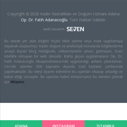
Copyright
2026 Kadın Hastalıkları ve Doğum Uzmanı Adana
Op. Dr. Fatih Adanacıoğlu
. Tüm Hakları Saklıdır.
web tasarım
Bu sitede yer alan bilgiler hiçbir tıbbi işleme veya evde uygulamaya
dayanak oluşturmaz. Kadın doğum ve jinekolojik konularda bilgilendirme
amaçlı kişisel blog niteliğinde, reklam/tanıtım amacı gütmeyen, ticari
nitelikte olmayan bir web sitesidir. Bahsi geçen uygulamaların Op. Dr.
Fatih Adanacıoğlu Muayenehanesi`nde uygulandığı anlamı çıkarılamaz.
Cerrahi işlemler SGK kapsamı dışında özel hastane şartlarında
yapılmaktadır. Bu siteyi ziyaret edenlerin bu uyarıları okuyup anladığı ve
kabul ettiği varsayılır. Bu uyarıları kabul etmiyorsanız bu siteden çıkmak
için
tıklayınız.
ADANA
INSTAGRAM
İSTANBUL