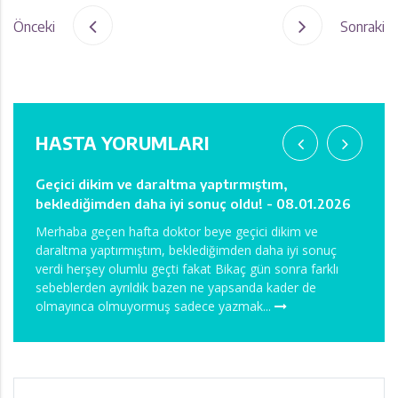
Önceki
Sonraki
HASTA YORUMLARI
bu
Geçici dikim ve daraltma yaptırmıştım,
Ağrım
beklediğimden daha iyi sonuç oldu! - 08.01.2026
08.0
erşey
Merhaba geçen hafta doktor beye geçici dikim ve
Merha
daraltma yaptırmıştım, beklediğimden daha iyi sonuç
Önceli
mi
verdi herşey olumlu geçti fakat Bikaç gün sonra farklı
hocam 
sebeblerden ayrıldık bazen ne yapsanda kader de
Anest
olmayınca olmuyormuş sadece yazmak...
davran