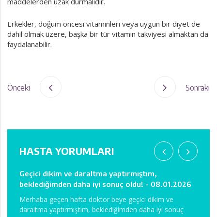
maddelerden uzak durmalıdır.
Erkekler, doğum öncesi vitaminleri veya uygun bir diyet de
dahil olmak üzere, başka bir tür vitamin takviyesi almaktan da
faydalanabilir.
Önceki
Sonraki
HASTA YORUMLARI
bu
Geçici dikim ve daraltma yaptırmıştım,
Ağrım
beklediğimden daha iyi sonuç oldu! - 08.01.2026
08.0
erşey
Merhaba geçen hafta doktor beye geçici dikim ve
Merha
daraltma yaptırmıştım, beklediğimden daha iyi sonuç
Önceli