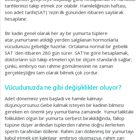
tarihlerinizi takip etmek zor olabilir. Hamileliğinizin haftası,
son adet tarihi(SAT) 'nizin ilk gününden itibaren sayılarak
hesaplanır.
Bir kadın genel olarak her ay bir yumurta tüplere
atar,yumurtanın atıldığı yerden salgılanan hormonlarla
vücudunuzu gebeliğe hazırlar. Ortalama normal bir gebelik
SAT 'den itibaren 280 gün sürer. SAT'ne göre hesaplamak,
doktorların sizi takip etmeleri için bir ölçüm standardı sağlar;
çünkü, embriyo nun rahme gömülmesinin ne zaman
gerçekleştiğini tam olarak bilmek çok zordur.
Vücudunuzda ne gibi değişiklikler oluyor?
Adet döneminiz yeni başladı ve hamile kalmayı
düşünüyorsunuz.Gebe kalmak isteyen bir kadının bilmesi
gereken en önemli şey yumurtlama zamanıdır. Yumurtalıktaki
folikülden olgun bir yumurta serbest bırakıldığında, fallop
tüpüne düşer ardından tüplerden rahme doğru ilerlerken
sperm tarafından döllenir. Rahim zarı döllenmiş bir yumurtayı
kabul etmek için kalınlaşır. embriyo oluşmazsa, rahim zarı