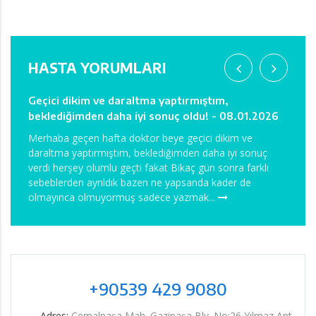
HASTA YORUMLARI
bu
Geçici dikim ve daraltma yaptırmıştım,
Ağrım
beklediğimden daha iyi sonuç oldu! - 08.01.2026
08.0
erşey
Merhaba geçen hafta doktor beye geçici dikim ve
Merha
daraltma yaptırmıştım, beklediğimden daha iyi sonuç
Önceli
mi
verdi herşey olumlu geçti fakat Bikaç gün sonra farklı
hocam 
sebeblerden ayrıldık bazen ne yapsanda kader de
Anest
olmayınca olmuyormuş sadece yazmak...
davran
+90539 429 9080
Adres:
Cemalpaşa Mah. Gazipaşa Blv. No:26 Yılmaz Apt.