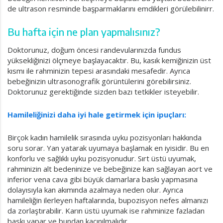
de ultrason resminde başparmaklarını emdikleri görülebilinirr.
Bu hafta için ne plan yapmalısınız?
Doktorunuz, doğum öncesi randevularınızda fundus
yüksekliğinizi ölçmeye başlayacaktır. Bu, kasık kemiğinizin üst
kısmı ile rahminizin tepesi arasındaki mesafedir. Ayrıca
bebeğinizin ultrasonografik görüntülerini görebilirsiniz.
Doktorunuz gerektiğinde sizden bazı tetkikler isteyebilir.
Hamileliğinizi daha iyi hale getirmek için ipuçları:
Birçok kadın hamilelik sırasında uyku pozisyonları hakkında
soru sorar. Yan yatarak uyumaya başlamak en iyisidir. Bu en
konforlu ve sağlıklı uyku pozisyonudur. Sırt üstü uyumak,
rahminizin alt bedeninize ve bebeğinize kan sağlayan aort ve
inferior vena cava gibi büyük damarlara baskı yapmasına
dolayısıyla kan akımında azalmaya neden olur. Ayrıca
hamileliğin ilerleyen haftalarında, bupozisyon nefes almanızı
da zorlaştırabilir. Karın üstü uyumak ise rahminize fazladan
baskı yapar ve bundan kaçınılmalıdır.