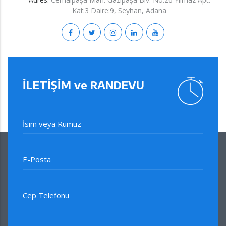
Kat:3 Daire:9, Seyhan, Adana
İLETİŞİM ve RANDEVU
İsim veya Rumuz
E-Posta
Cep Telefonu